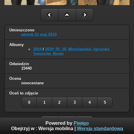
Umieszczono
wtorek 21 maj 2019
Albumy
2019
/
2019_05_18_Wrocławskie_Igrzyska_
Seniorów_Boule
Odwiedzin
15440
Ocena
nieoceniane
Oceń to zdjęcie
0
1
2
3
4
5
Powered by
Piwigo
Obejrzyj w :
Wersja mobilna
|
Wersja standardowa