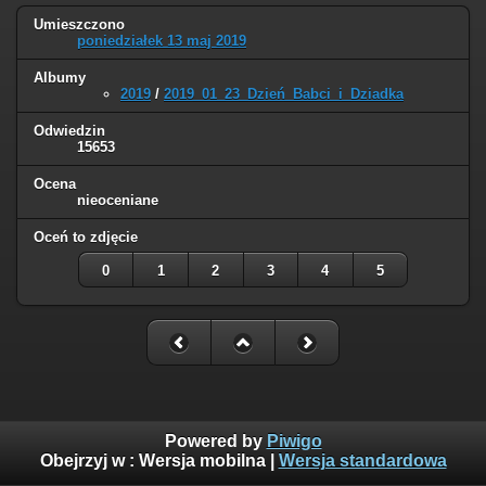
Umieszczono
poniedziałek 13 maj 2019
Albumy
2019
/
2019_01_23_Dzień_Babci_i_Dziadka
Odwiedzin
15653
Ocena
nieoceniane
Oceń to zdjęcie
0
1
2
3
4
5
Powered by
Piwigo
Obejrzyj w :
Wersja mobilna
|
Wersja standardowa