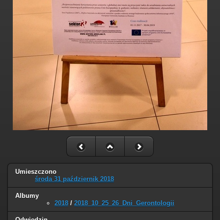
Umieszczono
środa 31 październik 2018
Albumy
2018
/
2018_10_25_26_Dni_Gerontologii
Odwiedzin