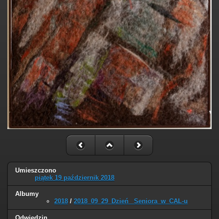
Umieszczono
piątek 19 październik 2018
Albumy
2018
/
2018_09_29_Dzień_ Seniora_w_CAL-u
Odwiedzin