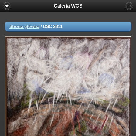
Galeria WCS
Strona główna
/
DSC 2811