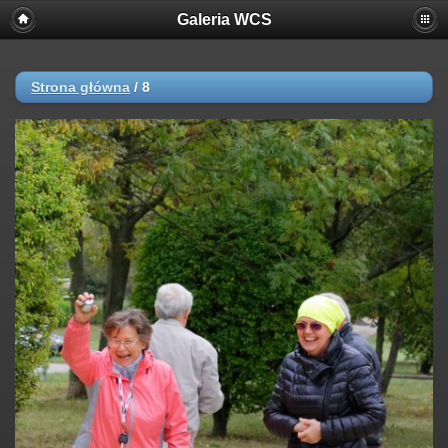
Galeria WCS
Strona główna
/
8