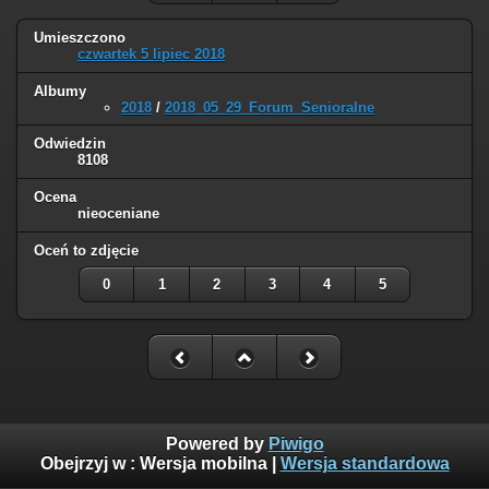
Umieszczono
czwartek 5 lipiec 2018
Albumy
2018
/
2018_05_29_Forum_Senioralne
Odwiedzin
8108
Ocena
nieoceniane
Oceń to zdjęcie
0
1
2
3
4
5
Powered by
Piwigo
Obejrzyj w :
Wersja mobilna
|
Wersja standardowa