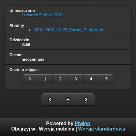
Umieszczono
czwartek 5 lipiec 2018
Albumy
2018
/
2018_05_29_Forum_Senioralne
Odwiedzin
8168
Ocena
nieoceniane
Oceń to zdjęcie
0
1
2
3
4
5
Powered by
Piwigo
Obejrzyj w :
Wersja mobilna
|
Wersja standardowa