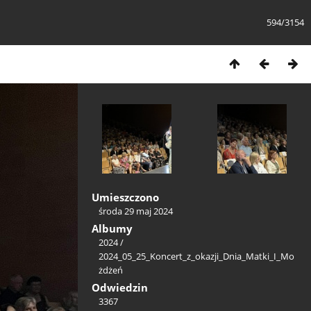
594/3154
Umieszczono
środa 29 maj 2024
Albumy
2024
/
2024_05_25_Koncert_z_okazji_Dnia_Matki_I_Mo
żdżeń
Odwiedzin
3367