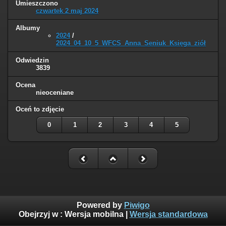
Umieszczono
czwartek 2 maj 2024
Albumy
2024
/
2024_04_10_5_WFCS_Anna_Seniuk_Księga_ziół
Odwiedzin
3839
Ocena
nieoceniane
Oceń to zdjęcie
0
1
2
3
4
5
Powered by
Piwigo
Obejrzyj w :
Wersja mobilna
|
Wersja standardowa