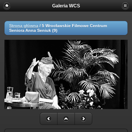
Galeria WCS
Strona główna
/
5 Wrocławskie Filmowe Centrum
Seniora Anna Seniuk (9)