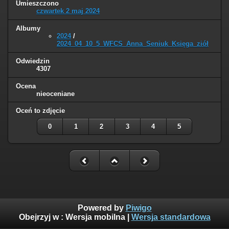
Umieszczono
czwartek 2 maj 2024
Albumy
2024
/
2024_04_10_5_WFCS_Anna_Seniuk_Księga_ziół
Odwiedzin
4307
Ocena
nieoceniane
Oceń to zdjęcie
0
1
2
3
4
5
Powered by
Piwigo
Obejrzyj w :
Wersja mobilna
|
Wersja standardowa