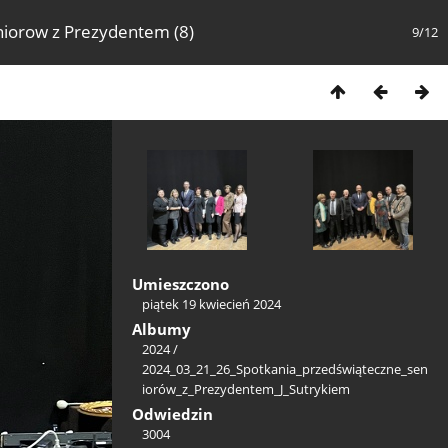
niorow z Prezydentem (8)
9/12
Umieszczono
piątek 19 kwiecień 2024
Albumy
2024
/
2024_03_21_26_Spotkania_przedświąteczne_sen
iorów_z_Prezydentem_J_Sutrykiem
Odwiedzin
3004