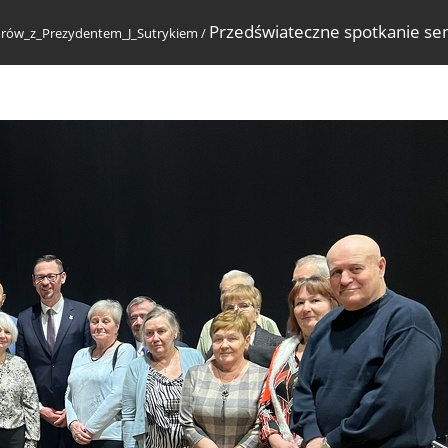
Przedświateczne spotkanie se
orów_z_Prezydentem_J_Sutrykiem
/