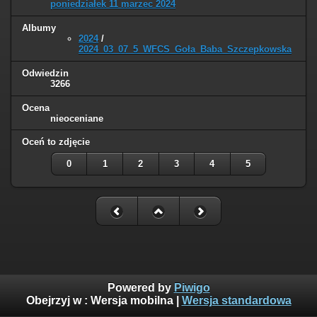
poniedziałek 11 marzec 2024
Albumy
2024
/
2024_03_07_5_WFCS_Goła_Baba_Szczepkowska
Odwiedzin
3266
Ocena
nieoceniane
Oceń to zdjęcie
0
1
2
3
4
5
Powered by
Piwigo
Obejrzyj w :
Wersja mobilna
|
Wersja standardowa