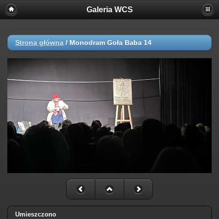
Galeria WCS
Strona główna
/
Monodram Goła Baba 14
Umieszczono