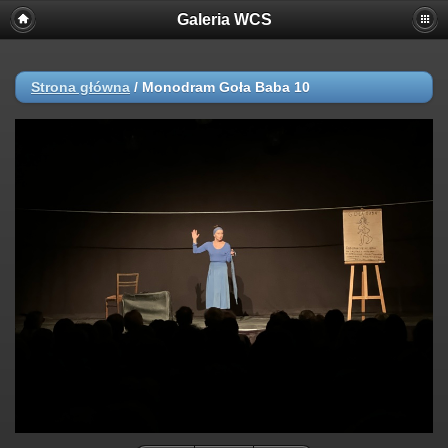
Galeria WCS
Strona główna
/
Monodram Goła Baba 10