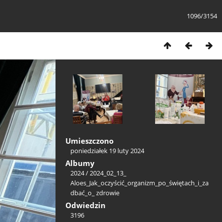
1096/3154
Umieszczono
poniedziałek 19 luty 2024
Albumy
2024
/
2024_02_13_
Aloes_Jak_oczyścić_organizm_po_świętach_i_za
dbać_o_ zdrowie
Odwiedzin
3196