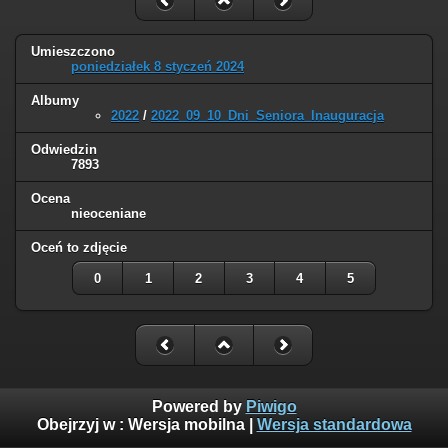
Umieszczono
poniedziałek 8 styczeń 2024
Albumy
2022
/
2022_09_10_Dni_Seniora_Inauguracja
Odwiedzin
7893
Ocena
nieoceniane
Oceń to zdjęcie
0
1
2
3
4
5
Powered by
Piwigo
Obejrzyj w :
Wersja mobilna
|
Wersja standardowa