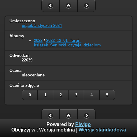
Umieszczono
piątek 5 styczeń 2024
Albumy
2022
/
2022_12_01_Targi_
książek_Seniorki_czytają_dzieciom
Odwiedzin
22639
Ocena
nieoceniane
Oceń to zdjęcie
0
1
2
3
4
5
Powered by
Piwigo
Obejrzyj w :
Wersja mobilna
|
Wersja standardowa