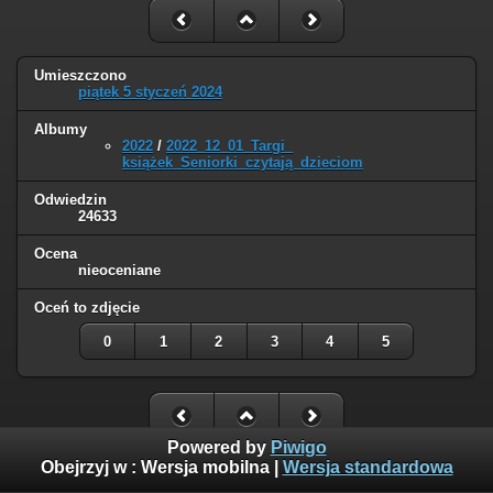
Umieszczono
piątek 5 styczeń 2024
Albumy
2022
/
2022_12_01_Targi_
książek_Seniorki_czytają_dzieciom
Odwiedzin
24633
Ocena
nieoceniane
Oceń to zdjęcie
0
1
2
3
4
5
Powered by
Piwigo
Obejrzyj w :
Wersja mobilna
|
Wersja standardowa