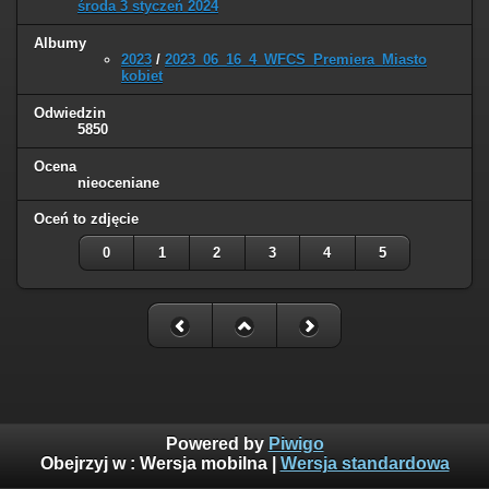
środa 3 styczeń 2024
Albumy
2023
/
2023_06_16_4_WFCS_Premiera_Miasto
kobiet
Odwiedzin
5850
Ocena
nieoceniane
Oceń to zdjęcie
0
1
2
3
4
5
Powered by
Piwigo
Obejrzyj w :
Wersja mobilna
|
Wersja standardowa