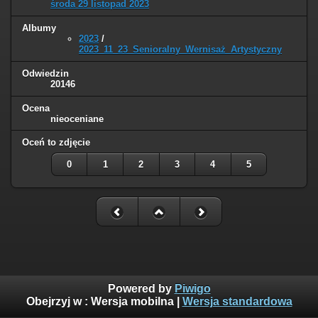
środa 29 listopad 2023
Albumy
2023
/
2023_11_23_Senioralny_Wernisaż_Artystyczny
Odwiedzin
20146
Ocena
nieoceniane
Oceń to zdjęcie
0
1
2
3
4
5
Powered by
Piwigo
Obejrzyj w :
Wersja mobilna
|
Wersja standardowa