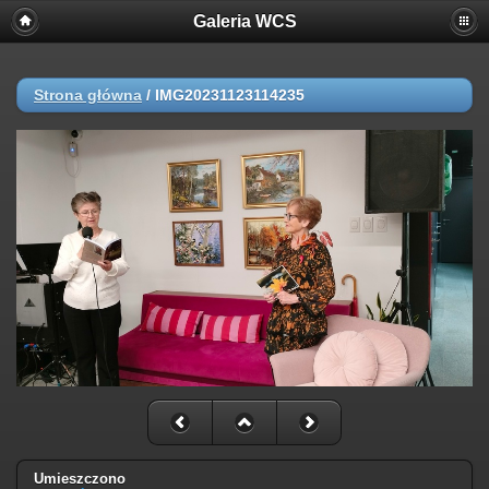
Galeria WCS
Strona główna
/
IMG20231123114235
Umieszczono