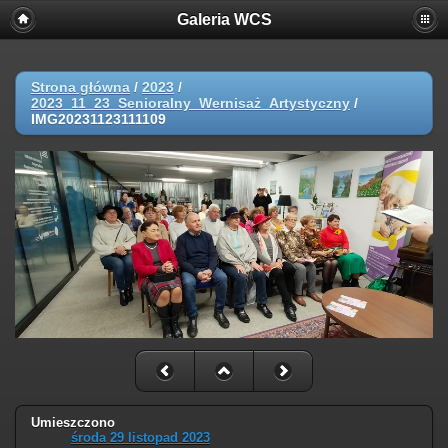
Galeria WCS
Strona główna
/
2023
/
2023_11_23_Senioralny_Wernisaż_Artystyczny
/
IMG20231123111109
Umieszczono
środa 29 listopad 2023