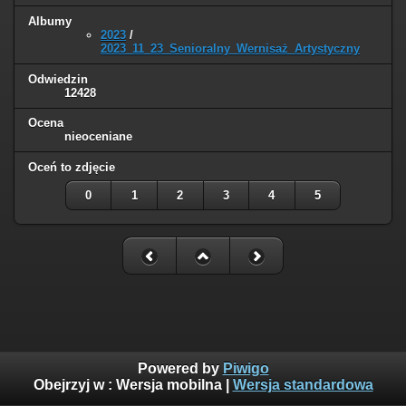
Albumy
2023
/
2023_11_23_Senioralny_Wernisaż_Artystyczny
Odwiedzin
12428
Ocena
nieoceniane
Oceń to zdjęcie
0
1
2
3
4
5
Powered by
Piwigo
Obejrzyj w :
Wersja mobilna
|
Wersja standardowa