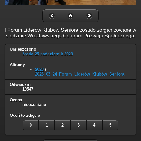
I Forum Liderów Klubów Seniora zostało zorganizowane w
siedzibie Wrocławskiego Centrum Rozwoju Społecznego.
Umieszczono
środa 25 październik 2023
Albumy
2023
/
2023_03_24_Forum_Liderów_Klubów_Seniora
Odwiedzin
19547
Ocena
nieoceniane
Oceń to zdjęcie
0
1
2
3
4
5