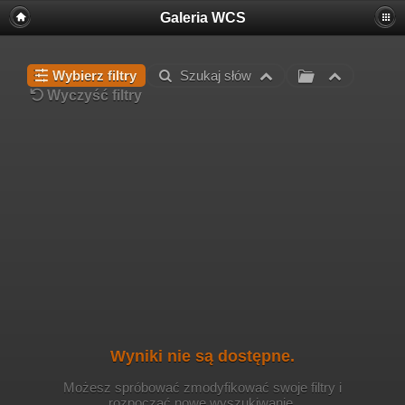
Galeria WCS
Wybierz filtry
Szukaj słów
Wyczyść filtry
Wyniki nie są dostępne.
Możesz spróbować zmodyfikować swoje filtry i
rozpocząć nowe wyszukiwanie.