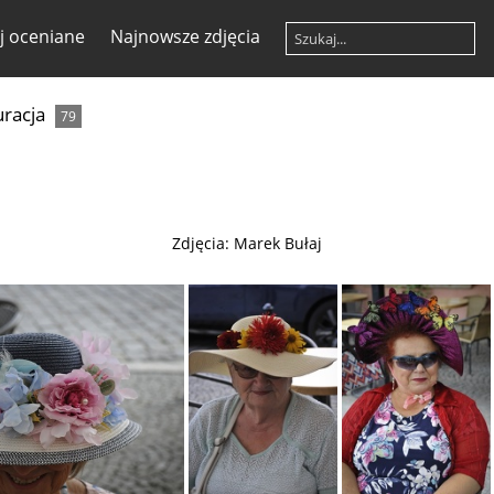
ej oceniane
Najnowsze zdjęcia
racja
79
Zdjęcia: Marek Bułaj