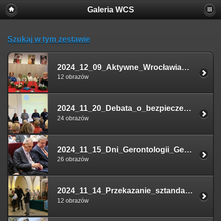
Galeria WCS
Szukaj w tym zestawie
2024_12_09_Aktywne_Wrocławianki_stroiki
12 obrazów
2024_11_20_Debata_o_bezpieczeństwie
24 obrazów
2024_11_15_Dni_Gerontologii_Gezegorz_Rajter
26 obrazów
2024_11_14_Przekazanie_sztandar_SKMP_ONZ
12 obrazów