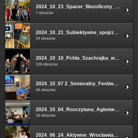
2024_10_23_Spacer_filozoficzny_u_Sokratesa_Janusz_Maj
7 obrazów
2024_10_21_Subiektywne_spojrzenie_na_otaczającą_nas_rzeczywistość_wernisaż_ wystawy
34 obrazów
2024_10_10_Pchła_Szachrajka_w_Strzelinie
109 obrazów
2024_10_07 2_Senioralny_Festiwal_Piosenki_Aktorskiej_casting
46 obrazów
2024_10_04_Rozczytana_Aglomeracja_spotkanie_z_Moniką_Kowalską
18 obrazów
2024_06_24_Aktywne_Wrocławianki_w_poszukiwaniu_kwiatu_paproci